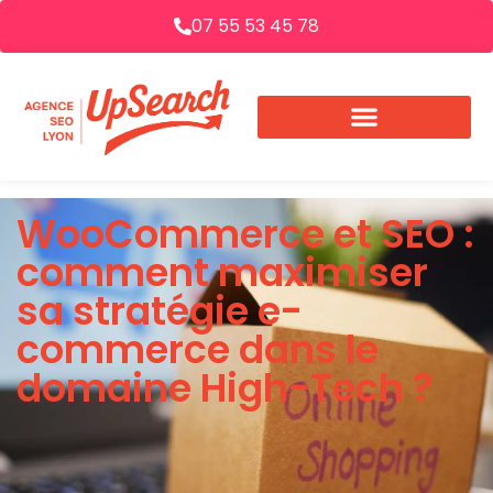
07 55 53 45 78
WooCommerce et SEO :
comment maximiser
sa stratégie e-
commerce dans le
domaine High-Tech ?