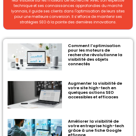
leur visibilité sur les moteurs de recherche. Avec son expertise
technique et ses connaissances approfondies du marché
lyonnais, il guide ses clients dans l'optimisation de leurs sites
pour une meilleure conversion. Il s’efforce de maintenir ses
stratégies SEO à la pointe des dernières innovations.
Comment l’optimisation
pour les moteurs de
recherche révolutionne la
visibilité des objets
connectés
Augmenter la visibilité de
votre site high-tech en
quelques actions SEO
accessibles et efficaces
Améliorer la visibilité de
votre entreprise high-tech
grâce à une fiche Google
efficace