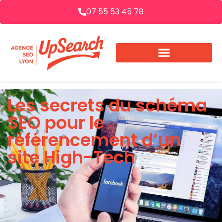
07 55 53 45 78
Les secrets du schéma
SEO pour le
référencement d’un
site High-Tech