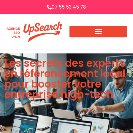
07 55 53 45 78
Les secrets des experts
en référencement local
pour booster votre
entreprise high-tech