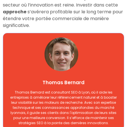
secteur où l’innovation est reine. Investir dans cette
approche
s’avérera profitable sur le long terme pour
étendre votre portée commerciale de manière
significative.
Thomas Bernard
Thomas Bernard est consultant SEO à Lyon, où il aide les
entreprises à améliorer leur référencement naturel et à booster
leur visibilité sur les moteurs de recherche. Avec son expertise
technique et ses connaissances approfondies du marché
lyonnais, il guide ses clients dans l'optimisation de leurs sites
pour une meilleure conversion. Il s’efforce de maintenir ses
stratégies SEO à la pointe des dernières innovations.