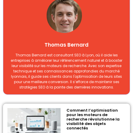
Thomas Bernard
Thomas Bernard est consultant SEO à Lyon, où il aide les
entreprises à améliorer leur référencement naturel et à booster
leur visibilité sur les moteurs de recherche. Avec son expertise
technique et ses connaissances approfondies du marché
lyonnais, il guide ses clients dans l'optimisation de leurs sites
pour une meilleure conversion. Il s’efforce de maintenir ses
stratégies SEO à la pointe des dernières innovations.
Comment l’optimisation
pour les moteurs de
recherche révolutionne la
visibilité des objets
connectés