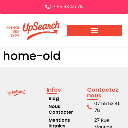
07 55 53 45 78
home-old
Infos
Contactez
nous
Blog
07 55 53 45
Nous
78
Contacter
Mentions
27 Rue
légales
Maurice