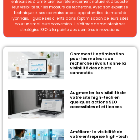
entreprises à améliorer leur référencement naturel et à booster
leur visibilité sur les moteurs de recherche. Avec son expertise
technique et ses connaissances approfondies du marché
lyonnais, il guide ses clients dans l'optimisation de leurs sites
pour une meilleure conversion. Il s’efforce de maintenir ses
stratégies SEO à la pointe des dernières innovations.
Comment l’optimisation
pour les moteurs de
recherche révolutionne la
visibilité des objets
connectés
Augmenter la visibilité de
votre site high-tech en
quelques actions SEO
accessibles et efficaces
Améliorer la visibilité de
votre entreprise high-tech