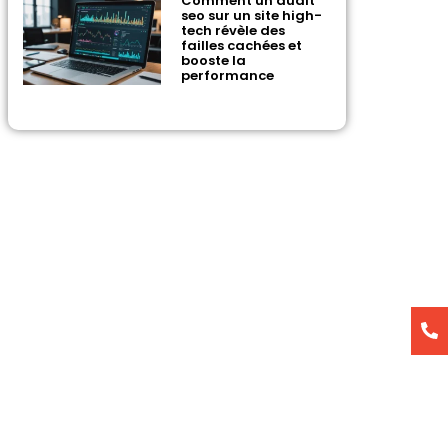
Comment un audit
seo sur un site high-
tech révèle des
failles cachées et
booste la
performance
0