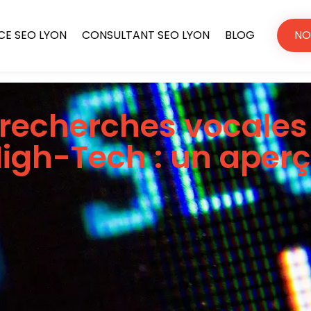
E SEO LYON
CONSULTANT SEO LYON
BLOG
NO
recherches vocales
igh-Tech : un aper