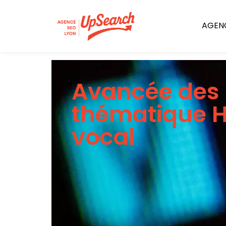
AGENC
Avancée des 
thématique H
vocal