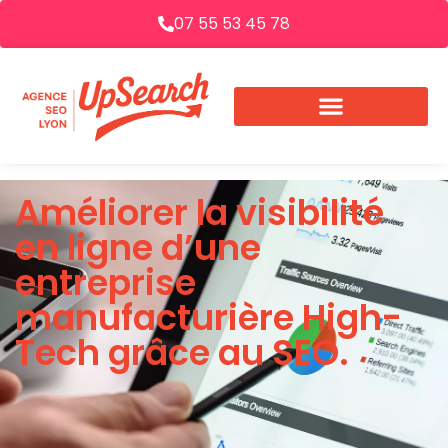
07 55 53 45 78
Améliorer la visibilité
en ligne d’une
entreprise
manufacturière High-
Tech grâce au SEO.