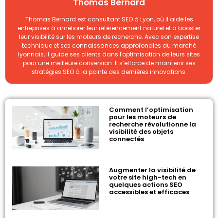
Thomas Bernard
Thomas Bernard est consultant SEO à Lyon, où il aide les
entreprises à améliorer leur référencement naturel et à booster
leur visibilité sur les moteurs de recherche. Avec son expertise
technique et ses connaissances approfondies du marché
lyonnais, il guide ses clients dans l'optimisation de leurs sites
pour une meilleure conversion. Il s’efforce de maintenir ses
stratégies SEO à la pointe des dernières innovations.
Comment l’optimisation
pour les moteurs de
recherche révolutionne la
visibilité des objets
connectés
Augmenter la visibilité de
votre site high-tech en
quelques actions SEO
accessibles et efficaces