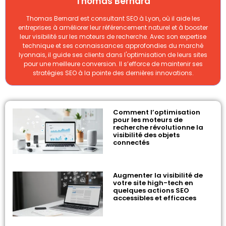
Thomas Bernard
Thomas Bernard est consultant SEO à Lyon, où il aide les
entreprises à améliorer leur référencement naturel et à booster
leur visibilité sur les moteurs de recherche. Avec son expertise
technique et ses connaissances approfondies du marché
lyonnais, il guide ses clients dans l'optimisation de leurs sites
pour une meilleure conversion. Il s’efforce de maintenir ses
stratégies SEO à la pointe des dernières innovations.
Comment l’optimisation
pour les moteurs de
recherche révolutionne la
visibilité des objets
connectés
Augmenter la visibilité de
votre site high-tech en
quelques actions SEO
accessibles et efficaces