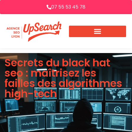
07 55 53 45 78
Secrets du black hat
seo : maîtrisez les
failles des algorithmes
high-tech