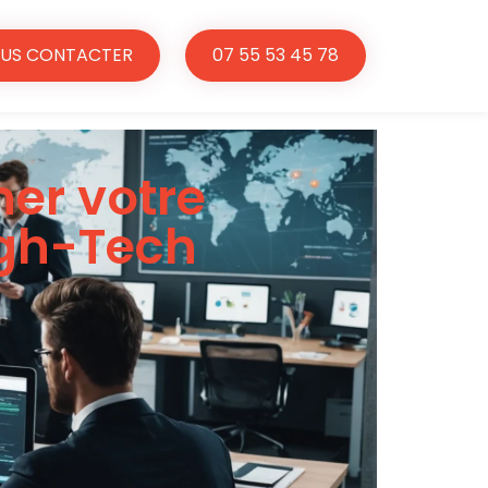
US CONTACTER
07 55 53 45 78
er votre
igh-Tech