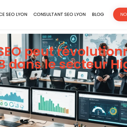
E SEO LYON
CONSULTANT SEO LYON
BLOG
NO
EO peut révolutionn
B dans le secteur H