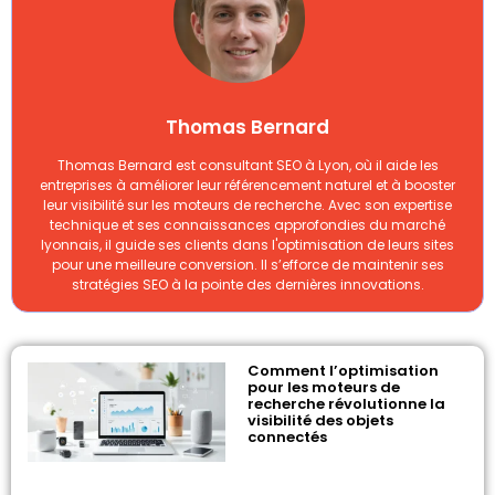
Thomas Bernard
Thomas Bernard est consultant SEO à Lyon, où il aide les
entreprises à améliorer leur référencement naturel et à booster
leur visibilité sur les moteurs de recherche. Avec son expertise
technique et ses connaissances approfondies du marché
lyonnais, il guide ses clients dans l'optimisation de leurs sites
pour une meilleure conversion. Il s’efforce de maintenir ses
stratégies SEO à la pointe des dernières innovations.
Comment l’optimisation
pour les moteurs de
recherche révolutionne la
visibilité des objets
connectés