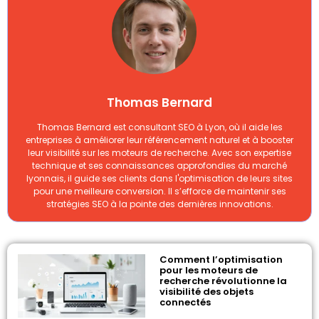
Thomas Bernard
Thomas Bernard est consultant SEO à Lyon, où il aide les
entreprises à améliorer leur référencement naturel et à booster
leur visibilité sur les moteurs de recherche. Avec son expertise
technique et ses connaissances approfondies du marché
lyonnais, il guide ses clients dans l'optimisation de leurs sites
pour une meilleure conversion. Il s’efforce de maintenir ses
stratégies SEO à la pointe des dernières innovations.
Comment l’optimisation
pour les moteurs de
recherche révolutionne la
visibilité des objets
connectés